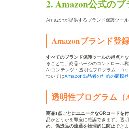
2. Amazon公
Amazonが提供するブランド保護ツ
Amazonブランド登録（B
すべてのブランド保護ツールの起点
とな
ることで、商品ページのコントロール権
A+コンテンツ・透明性プログラム・Proj
ついては
Amazon出品者のための商標
透明性プログラム（Amazo
商品1点ごとにユニークなQRコードを
品かどうかを即座に確認できます。透明
め、
偽造品の流通を物理的に防止
できま