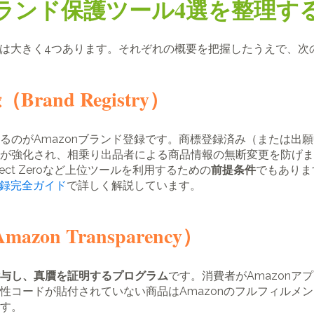
式のブランド保護ツール4選を整理す
ールは大きく4つあります。それぞれの概要を把握したうえで、
rand Registry）
るのがAmazonブランド登録です。商標登録済み（または出願
が強化され、相乗り出品者による商品情報の無断変更を防げま
ect Zeroなど上位ツールを利用するための
前提条件
でもありま
登録完全ガイド
で詳しく解説しています。
n Transparency）
付与し、真贋を証明するプログラム
です。消費者がAmazonア
性コードが貼付されていない商品はAmazonのフルフィルメ
す。