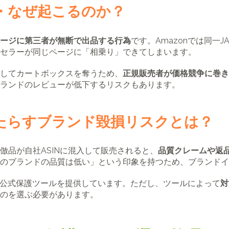
・なぜ起こるのか？
ージに第三者が無断で出品する行為
です。Amazonでは同一
セラーが同じページに「相乗り」できてしまいます。
してカートボックスを奪うため、
正規販売者が価格競争に巻き
ランドのレビューが低下するリスクもあります。
たらすブランド毀損リスクとは？
倣品が自社ASINに混入して販売されると、
品質クレームや返
のブランドの品質は低い」という印象を持つため、ブランドイ
数の公式保護ツールを提供しています。ただし、ツールによって
対
のを選ぶ必要があります。