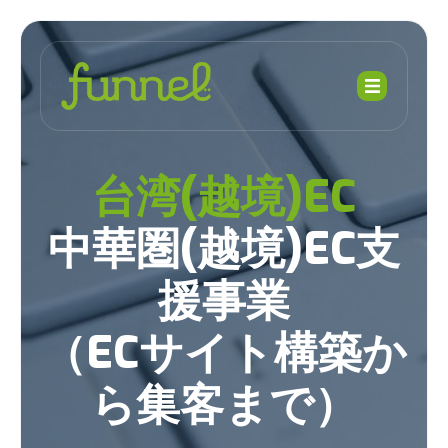
台湾(越境)EC
中華圏(越境)EC支
援事業
（ECサイト構築か
ら集客まで）