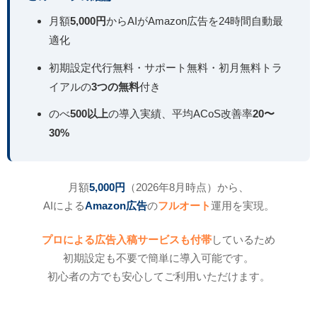
月額
5,000円
からAIがAmazon広告を24時間自動最
適化
初期設定代行無料・サポート無料・初月無料トラ
イアルの
3つの無料
付き
のべ
500以上
の導入実績、平均ACoS改善率
20〜
30%
月額
5,000円
（2026年8月時点）から、
AIによる
Amazon広告
の
フルオート
運用を実現。
プロによる広告入稿サービスも付帯
しているため
初期設定も不要で簡単に導入可能です。
初心者の方でも安心してご利用いただけます。