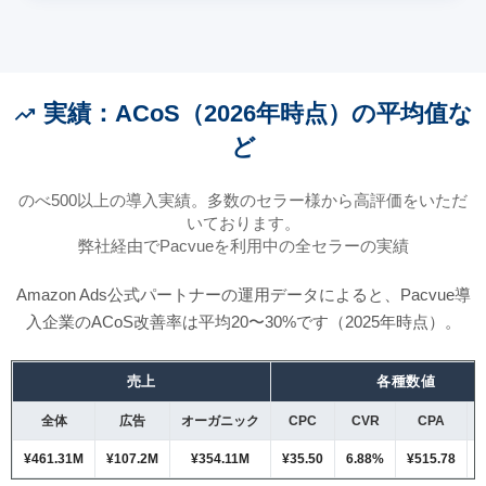
実績：ACoS（2026年時点）の平均值な
trending_up
ど
のべ500以上の導入実績。多数のセラー様から高評価をいただ
いております。
弊社経由でPacvueを利用中の全セラーの実績
Amazon Ads公式パートナーの運用データによると、Pacvue導
入企業のACoS改善率は平均20〜30%です（2025年時点）。
売上
各種数値
全体
広告
オーガニック
CPC
CVR
CPA
¥461.31M
¥107.2M
¥354.11M
¥35.50
6.88%
¥515.78
¥