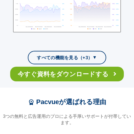
すべての機能を見る（+3）
▼
04
05
フェーズに合わせた運転モード切
想定検索数の取得
06
類似商品の調査
今すぐ資料をダウンロードする
り替え
独自の取集データにもとづく膨大なキーワードデータか
独自の取集データにもとづく膨大な商品情報から競合商
Pacvueが選ばれる理由
workspace_premium
らキーワードの検索ボリュームや、広告キーワード選定
品の情報などを提供することができます。商品開発など
販売フェーズに応じて3つの運転モードに切り替えが可能
に必要な情報を手に入れることができます。
のリサーチに役立つ情報を取得可能です。
です。効率重視モード（標準モード）での広告配信以外
3つの無料と広告運用のプロによる手厚いサポートが付帯してい
にも、露出重視モードでのトラフィック増加、獲得重視
ます。
モードでのコンバージョン向上を狙った広告配信も可能
です。