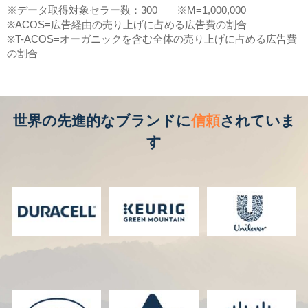
※データ取得対象セラー数：300
※M=1,000,000
※ACOS=広告経由の売り上げに占める広告費の割合
※T-ACOS=オーガニックを含む全体の売り上げに占める広告費
の割合
世界の先進的なブランドに
信頼
されていま
す