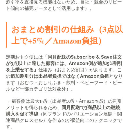
割引率を直接見る機能はないため、自社・競合のリピー
ト傾向の補完データとして活用します）。
おまとめ割引の仕組み（3点以
上で+5%／Amazon負担）
定期おトク便には
「同月配送のSubscribe & Save注文
が3点以上に達した顧客には、Amazon側が追加5%割引
を上乗せする」
仕組み（おまとめ割引）があります。こ
の
追加割引分は出品者負担ではなくAmazon負担
となり
ます（おむつ・おしりふき・飲料・ベビーフード・ビー
ルなど一部カテゴリは対象外）。
→ 顧客側は最大15%（出品者10% + Amazon5%）の割引
メリットを得られるため、
同月配送で3商品以上の継続
購入を促す導線
（同ブランドのバリエーション展開・関
連商品クロスセル）を作るのが収益向上のテクニックで
す。