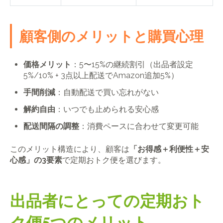
顧客側のメリットと購買心理
価格メリット
：5〜15%の継続割引（出品者設定
5%/10% + 3点以上配送でAmazon追加5%）
手間削減
：自動配送で買い忘れがない
解約自由
：いつでも止められる安心感
配送間隔の調整
：消費ペースに合わせて変更可能
このメリット構造により、顧客は
「お得感＋利便性＋安
心感」の3要素
で定期おトク便を選びます。
出品者にとっての定期おト
ク便5つのメリット