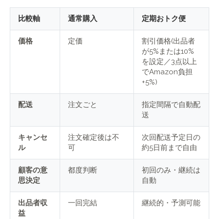
比較軸
通常購入
定期おトク便
価格
定価
割引価格(出品者
が5%または10%
を設定／3点以上
でAmazon負担
+5%)
配送
注文ごと
指定間隔で自動配
送
キャンセ
注文確定後は不
次回配送予定日の
ル
可
約5日前まで自由
顧客の意
都度判断
初回のみ・継続は
思決定
自動
出品者収
一回完結
継続的・予測可能
益