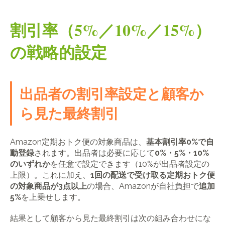
割引率（5%／10%／15%）
の戦略的設定
出品者の割引率設定と顧客か
ら見た最終割引
Amazon定期おトク便の対象商品は、
基本割引率0%で自
動登録
されます。出品者は必要に応じて
0%・5%・10%
のいずれか
を任意で設定できます（10%が出品者設定の
上限）。これに加え、
1回の配送で受け取る定期おトク便
の対象商品が3点以上
の場合、Amazonが自社負担で
追加
5%
を上乗せします。
結果として顧客から見た最終割引は次の組み合わせにな