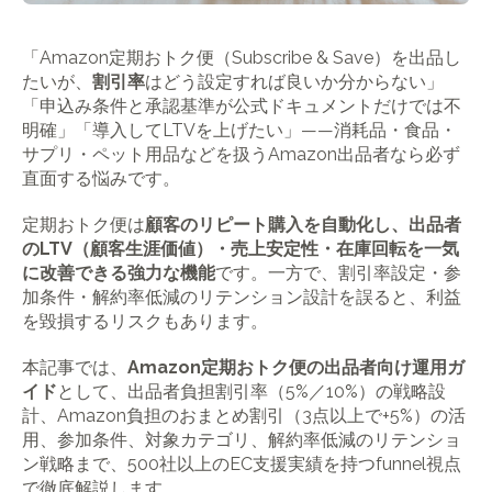
「Amazon定期おトク便（Subscribe & Save）を出品し
たいが、
割引率
はどう設定すれば良いか分からない」
「申込み条件と承認基準が公式ドキュメントだけでは不
明確」「導入してLTVを上げたい」――消耗品・食品・
サプリ・ペット用品などを扱うAmazon出品者なら必ず
直面する悩みです。
定期おトク便は
顧客のリピート購入を自動化し、出品者
のLTV（顧客生涯価値）・売上安定性・在庫回転を一気
に改善できる強力な機能
です。一方で、割引率設定・参
加条件・解約率低減のリテンション設計を誤ると、利益
を毀損するリスクもあります。
本記事では、
Amazon定期おトク便の出品者向け運用ガ
イド
として、出品者負担割引率（5%／10%）の戦略設
計、Amazon負担のおまとめ割引（3点以上で+5%）の活
用、参加条件、対象カテゴリ、解約率低減のリテンショ
ン戦略まで、500社以上のEC支援実績を持つfunnel視点
で徹底解説します。