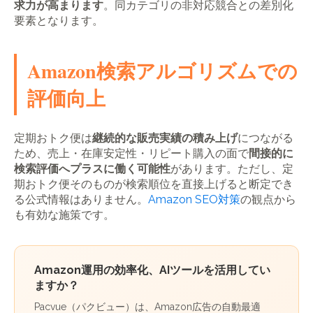
求力が高まります
。同カテゴリの非対応競合との差別化
要素となります。
Amazon検索アルゴリズムでの
評価向上
定期おトク便は
継続的な販売実績の積み上げ
につながる
ため、売上・在庫安定性・リピート購入の面で
間接的に
検索評価へプラスに働く可能性
があります。ただし、定
期おトク便そのものが検索順位を直接上げると断定でき
る公式情報はありません。
Amazon SEO対策
の観点から
も有効な施策です。
Amazon運用の効率化、AIツールを活用してい
ますか？
Pacvue（パクビュー）は、Amazon広告の自動最適