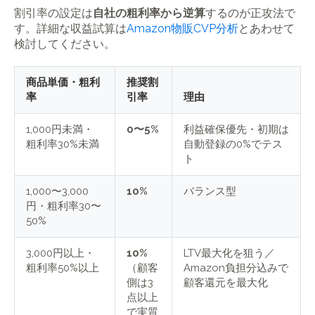
割引率の設定は
自社の粗利率から逆算
するのが正攻法で
す。詳細な収益試算は
Amazon物販CVP分析
とあわせて
検討してください。
商品単価・粗利
推奨割
率
引率
理由
1,000円未満・
0〜5%
利益確保優先・初期は
粗利率30%未満
自動登録の0%でテス
ト
1,000〜3,000
10%
バランス型
円・粗利率30〜
50%
3,000円以上・
10%
LTV最大化を狙う／
粗利率50%以上
（顧客
Amazon負担分込みで
側は3
顧客還元を最大化
点以上
で実質