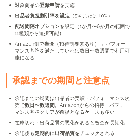
対象商品の
登録申請
を実施
出品者負担割引率を設定
（5% または 10%）
配送間隔オプション
を設定（1か月〜6か月の範囲で
11種類から選択可能）
Amazon側で
審査
（招待制要素あり）→ パフォー
マンス基準を満たしていれば数日〜数週間で利用可
能になる
承認までの期間と注意点
承認までの期間は出品者の実績・パフォーマンス次
第で
数日〜数週間
。Amazonからの招待・パフォー
マンス基準クリアが前提となるケースも多い
在庫切れ・出荷品質の悪化があると審査が長期化
承認後も
定期的に出荷品質をチェック
される