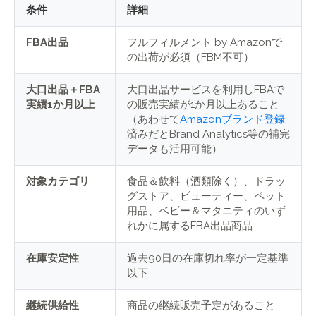
条件
詳細
FBA出品
フルフィルメント by Amazonで
の出荷が必須（FBM不可）
大口出品＋FBA
大口出品サービスを利用しFBAで
実績1か月以上
の販売実績が1か月以上あること
（あわせて
Amazonブランド登録
済みだとBrand Analytics等の補完
データも活用可能）
対象カテゴリ
食品＆飲料（酒類除く）、ドラッ
グストア、ビューティー、ペット
用品、ベビー＆マタニティのいず
れかに属するFBA出品商品
在庫安定性
過去90日の在庫切れ率が一定基準
以下
継続供給性
商品の継続販売予定があること