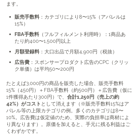
ます。
販売手数料
：カテゴリにより8〜15%（アパレルは
15%）
FBA手数料
（フルフィルメント利用時）：1商品あ
たり約400〜1,500円以上
月額登録料
：大口出品で月額4,900円（税抜）
広告費
：スポンサープロダクト広告のCPC（クリッ
ク単価）は平均50〜200円
たとえば3,000円の商品を販売した場合、販売手数料
15%（450円）＋FBA手数料（約500円）＋広告費（仮に
1件獲得あたり300円）で、
合計1,250円（売上の約
42%）がコスト
として消えます（※販売手数料15%はア
パレル等の上限カテゴリの例。多くのカテゴリは8〜
10%。広告費は仮定値のため、実際の負担率は商材によ
り異なります）。原価を加えると、手元に残る利益はご
くわずかです。