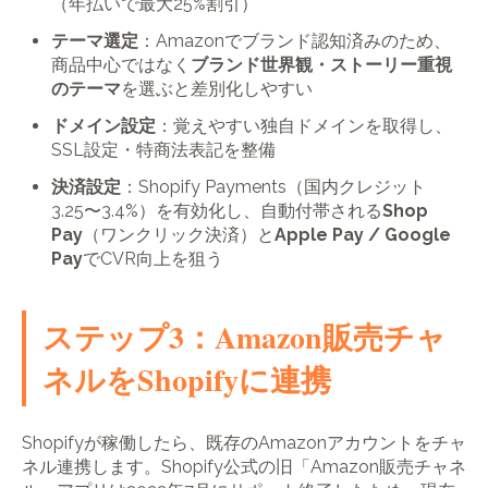
（年払いで最大25%割引）
テーマ選定
：Amazonでブランド認知済みのため、
商品中心ではなく
ブランド世界観・ストーリー重視
のテーマ
を選ぶと差別化しやすい
ドメイン設定
：覚えやすい独自ドメインを取得し、
SSL設定・特商法表記を整備
決済設定
：Shopify Payments（国内クレジット
3.25〜3.4%）を有効化し、自動付帯される
Shop
Pay
（ワンクリック決済）と
Apple Pay / Google
Pay
でCVR向上を狙う
ステップ3：Amazon販売チャ
ネルをShopifyに連携
Shopifyが稼働したら、既存のAmazonアカウントをチャ
ネル連携します。Shopify公式の旧「Amazon販売チャネ