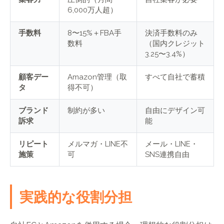
6,000万人超）
手数料
8〜15%＋FBA手
決済手数料のみ
数料
（国内クレジット
3.25〜3.4%）
顧客デー
Amazon管理（取
すべて自社で蓄積
タ
得不可）
ブランド
制約が多い
自由にデザイン可
訴求
能
リピート
メルマガ・LINE不
メール・LINE・
施策
可
SNS連携自由
実践的な役割分担