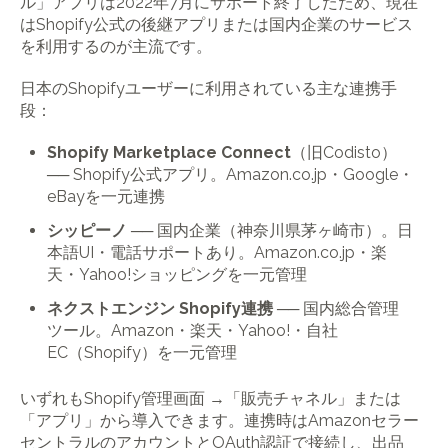
ル」アプリは2022年7月にサポート終了したため、現在
はShopify公式の後継アプリまたは国内企業のサービス
を利用するのが主流です。
日本のShopifyユーザーに利用されている主な連携手
段：
Shopify Marketplace Connect
（旧Codisto）
── Shopify公式アプリ。Amazon.co.jp・Google・
eBayを一元連携
シッピーノ
── 国内企業（神奈川県茅ヶ崎市）。日
本語UI・電話サポートあり。Amazon.co.jp・楽
天・Yahoo!ショッピングを一元管理
ネクストエンジン Shopify連携
── 国内総合管理
ツール。Amazon・楽天・Yahoo!・自社
EC（Shopify）を一元管理
いずれもShopify管理画面 →「販売チャネル」または
「アプリ」から導入できます。連携時はAmazonセラー
セントラルのアカウントとOAuth認証で接続し、出品