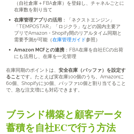
（自社倉庫＋FBA倉庫）を登録し、チャネルごとに
在庫数を割り当て
在庫管理アプリの活用
：「ネクストエンジン」
「TEMPOSTAR」「ロジクラ」などの国内主要ア
プリでAmazon・Shopify間のリアルタイム同期と
需要予測が可能（
在庫管理ガイド
参照）
Amazon MCFとの連携
：FBA在庫を自社ECの出荷
にも活用し、在庫を一元管理
在庫同期のポイントは、
安全在庫（バッファ）を設定す
ること
です。たとえば実在庫100個のうち、Amazonに
60個、Shopifyに30個、バッファ10個と割り当てること
で、急な注文増にも対応できます。
ブランド構築と顧客データ
蓄積を自社ECで行う方法