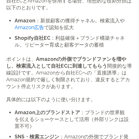
自社ECとAmazonを併用する場合、理想的な役割分担は
以下のとおりです。
Amazon
：新規顧客の獲得チャネル。検索流入や
Amazon広告
で認知を拡大
Shopify自社EC
：利益確保＋ブランド構築チャネ
ル。リピーター育成と顧客データの蓄積
ポイントは、
Amazonの外側でブランドファンを増や
し、検索流入として自社ECに到達してもらう
間接的な導
線設計です。Amazonから自社ECへの「直接誘導」は
Amazon規約で厳しく制限されており、違反するとアカ
ウント停止リスクがあります。
具体的には以下のように使い分けます。
Amazon上のブランドストア
：ブランドの世界観
を伝えるショーケースとして活用（外部リンクは設
置不可）
SNS・検索エンジン
：Amazonの外側でブランド発