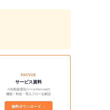
。
PACVUE
サービス資料
AI自動最適化ツールPacvueの
機能・料金・導入フローを解説
無料ダウンロード →