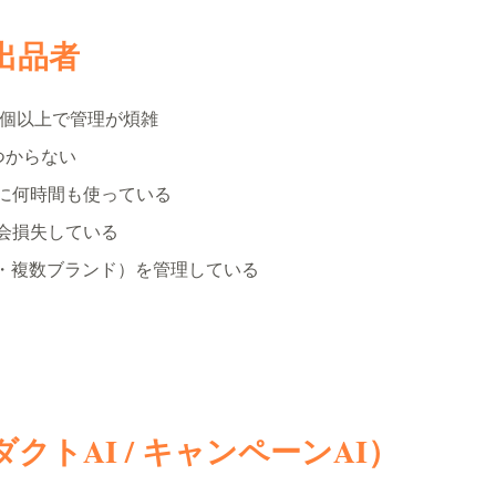
る出品者
0個以上で管理が煩雑
つからない
に何時間も使っている
会損失している
国・複数ブランド）を管理している
ダクトAI / キャンペーンAI）