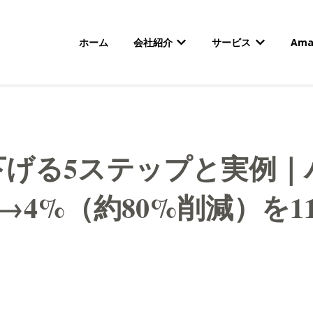
ホーム
会社紹介
サービス
Am
会社紹介のサブメニューを
サービスの
OSを下げる5ステップと実
→4%（約80%削減）を
】