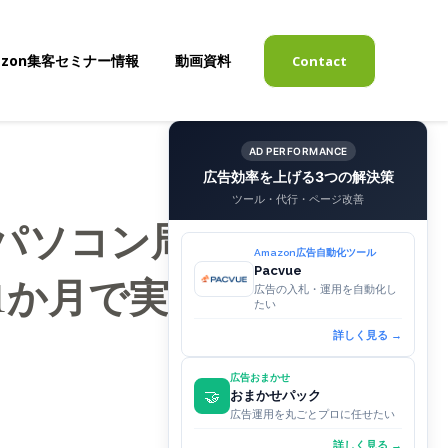
azon集客セミナー情報
動画資料
Contact
表示
サブメニューを表示
AD PERFORMANCE
広告効率を上げる3つの解決策
ツール・代行・ページ改善
例｜パソコン周辺機器
Amazon広告自動化ツール
Pacvue
11か月で実現した改
広告の入札・運用を自動化し
たい
詳しく見る →
広告おまかせ
🤝
おまかせパック
広告運用を丸ごとプロに任せたい
詳しく見る →