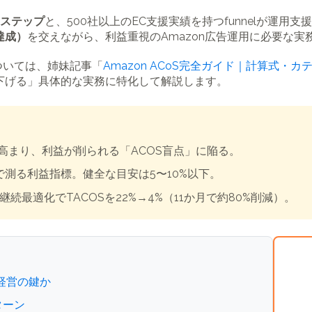
践ステップ
と、500社以上のEC支援実績を持つfunnelが運用支
達成）
を交えながら、利益重視のAmazon広告運用に必要な実
については、姉妹記事「
Amazon ACoS完全ガイド｜計算式・カ
「下げる」具体的な実務に特化して解説します。
が高まり、利益が削られる「ACOS盲点」に陥る。
」で測る利益指標。健全な目安は5〜10%以下。
eと継続最適化でTACOSを22%→4%（11か月で約80%削減）。
益経営の鍵か
ターン