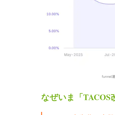
funne
なぜいま「TACO