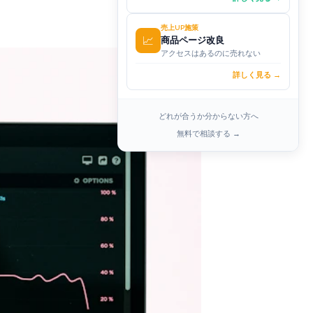
売上UP施策
📈
商品ページ改良
アクセスはあるのに売れない
詳しく見る →
どれが合うか分からない方へ
無料で相談する →