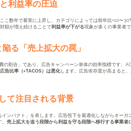
高騰と利益率の圧迫
）はここ数年で着実に上昇し、カテゴリによっては前年比+10〜3
対額が増え続けることで
利益率が下がる
現象が多くの事業者で
と陥る「売上拡大の罠」
告費の割合」であり、広告キャンペーン単体の効率指標です。A
広告比率（=TACOS）は悪化
します。広告依存度が高まると、
として注目される背景
えるインパクト」を表します。広告投下を最適化しながらオーガ
す。
売上拡大を追う段階から利益を守る段階へ移行する事業者にと