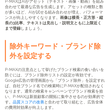
P-MAXはAIがアセット（テキスト・画像・動画）を組み
合わせて最適な広告を生成します。アセットの種類と数
が多いほど、AIが試せる組み合わせが増え、パフォーマ
ンスが向上しやすくなります。
画像は横長・正方形・縦
長の3比率、テキストは見出し・説明文ともに上限近く
まで登録
しましょう。
除外キーワード・ブランド除
外を設定する
P-MAXの注意点として挙げたブランド検索の食い合いを
防ぐには、ブランド除外リストの設定が有効です。
Google広告の管理画面から「ブランド除外」を設定すれ
ば、自社ブランド名での検索時にP-MAXが配信されなく
なります。通常の検索キャンペーンでブランド検索を拾
い、P-MAXは新規顧客の開拓に集中させるのが効果的で
す。
品質スコアの改善
と合わせて取り組むと、広告全体
の費用対効果が向上します。