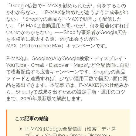
「Google広告でP-MAXを勧められたが、何をするもの
かわからない」「P-MAXを始めたが思うように成果が出
ない」「Shopifyの商品をP-MAXで効率よく配信した
い」「P-MAXは自動運用と聞いたが、何を最適化すれば
いいのかわからない」――Shopify事業者がGoogle広告
を本格的に拡大する際、必ず出会うのがP-
MAX（Performance Max）キャンペーンです。
P-MAXは、GoogleのAIがGoogle検索・ディスプレイ・
YouTube・Gmail・Discover・Mapsなど全配信面に自動
で横断配信する広告キャンペーンです。Shopifyの商品
フィードと連携すれば、少ない運用工数で幅広い面に商
品を露出できます。本記事では、P-MAX広告の仕組みか
ら、Shopifyで成果を出すための設定手順・運用のコツ
まで、2026年最新版で解説します。
この記事の結論
P-MAXはGoogle全配信面（検索・ディス
プレイ・YouTube・Gmail・Discover・