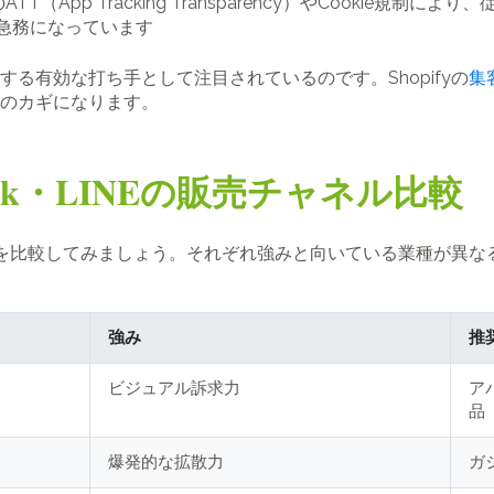
eのATT（App Tracking Transparency）やCookie
急務になっています
に対する有効な打ち手として注目されているのです。Shopifyの
集
のカギになります。
TikTok・LINEの販売チャネル比較
ャネルを比較してみましょう。それぞれ強みと向いている業種が異
強み
推
ビジュアル訴求力
ア
品
爆発的な拡散力
ガジ