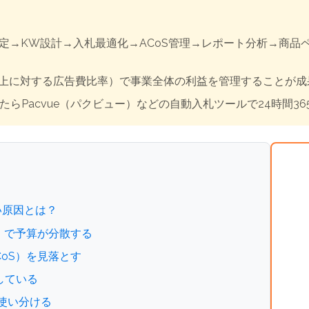
選定→KW設計→入札最適化→ACoS管理→レポート分析→商品
（総売上に対する広告費比率）で事業全体の利益を管理することが
らPacvue（パクビュー）などの自動入札ツールで24時間3
ない原因とは？
告」で予算が分散する
ACoS）を見落とす
用している
て使い分ける